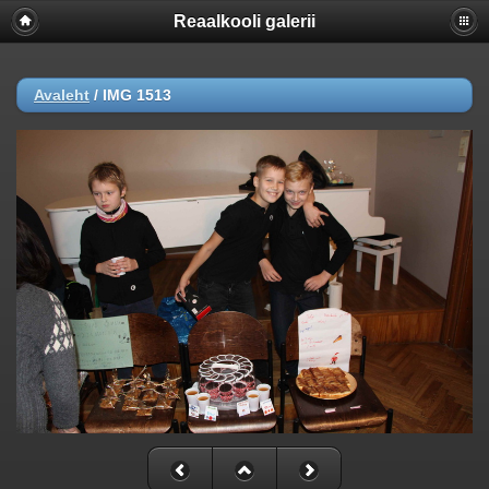
Reaalkooli galerii
Avaleht
/
IMG 1513