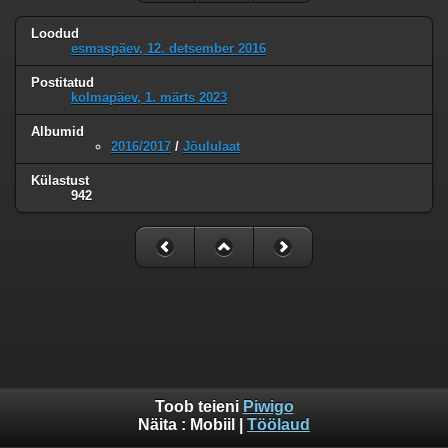
Loodud
esmaspäev, 12. detsember 2016
Postitatud
kolmapäev, 1. märts 2023
Albumid
2016/2017
/
Jõululaat
Külastust
942
Toob teieni
Piwigo
Näita :
Mobiil
|
Töölaud